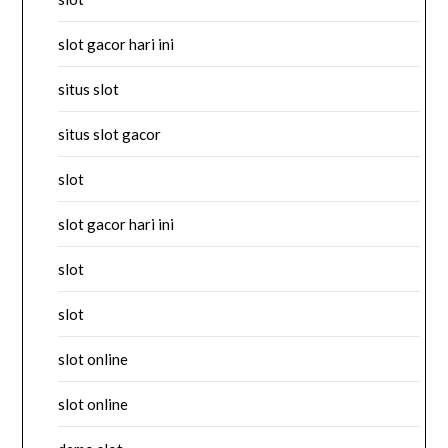
slot gacor hari ini
situs slot
situs slot gacor
slot
slot gacor hari ini
slot
slot
slot online
slot online