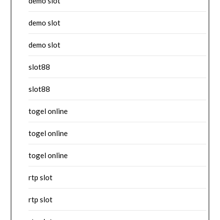
demo slot
demo slot
demo slot
slot88
slot88
togel online
togel online
togel online
rtp slot
rtp slot