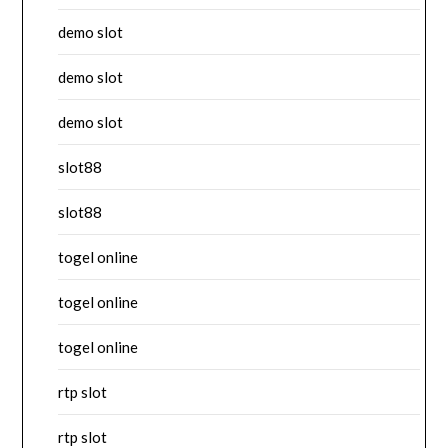
demo slot
demo slot
demo slot
slot88
slot88
togel online
togel online
togel online
rtp slot
rtp slot