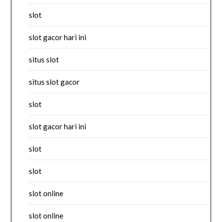
slot
slot gacor hari ini
situs slot
situs slot gacor
slot
slot gacor hari ini
slot
slot
slot online
slot online