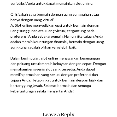
yurisdiksi Anda untuk dapat memainkan slot online.
Q: Bisakah saya bermain dengan uang sungguhan atau
hanya dengan uang virtual?
A: Slot online menyediakan opsi untuk bermain dengan
uang sungguhan atau uang virtual, tergantung pada
preferensi Anda sebagai pemain. Namun, jika tujuan Anda
adalah meraih keuntungan finansial, bermain dengan uang
sungguhan adalah pilihan yang lebih baik.
Dalam kesimpulan, slot online menawarkan kesenangan
dan peluang untuk meraih kekayaan dengan cepat. Dengan
memahami jenis-jenis slot yang tersedia, Anda dapat
memilih permainan yang sesuai dengan preferensi dan
tujuan Anda. Tetap ingat untuk bermain dengan bijak dan
bertanggung jawab. Selamat bermain dan semoga
keberuntungan selalu menyertai Anda!
Leave a Reply