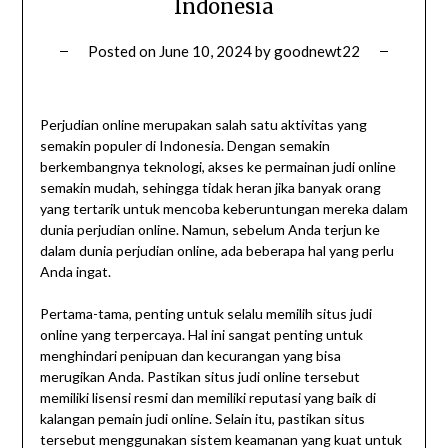
Indonesia
Posted on
June 10, 2024
by
goodnewt22
Perjudian online merupakan salah satu aktivitas yang
semakin populer di Indonesia. Dengan semakin
berkembangnya teknologi, akses ke permainan judi online
semakin mudah, sehingga tidak heran jika banyak orang
yang tertarik untuk mencoba keberuntungan mereka dalam
dunia perjudian online. Namun, sebelum Anda terjun ke
dalam dunia perjudian online, ada beberapa hal yang perlu
Anda ingat.
Pertama-tama, penting untuk selalu memilih situs judi
online yang terpercaya. Hal ini sangat penting untuk
menghindari penipuan dan kecurangan yang bisa
merugikan Anda. Pastikan situs judi online tersebut
memiliki lisensi resmi dan memiliki reputasi yang baik di
kalangan pemain judi online. Selain itu, pastikan situs
tersebut menggunakan sistem keamanan yang kuat untuk