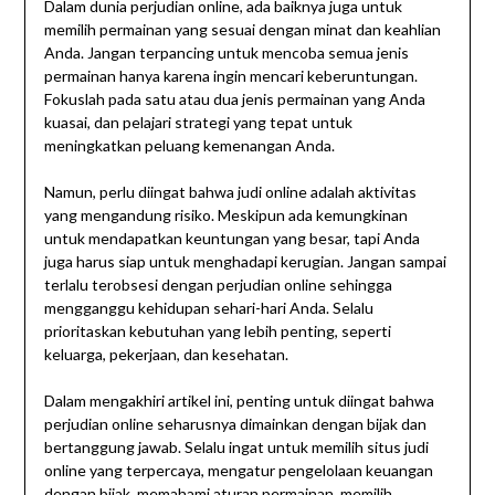
Dalam dunia perjudian online, ada baiknya juga untuk
memilih permainan yang sesuai dengan minat dan keahlian
Anda. Jangan terpancing untuk mencoba semua jenis
permainan hanya karena ingin mencari keberuntungan.
Fokuslah pada satu atau dua jenis permainan yang Anda
kuasai, dan pelajari strategi yang tepat untuk
meningkatkan peluang kemenangan Anda.
Namun, perlu diingat bahwa judi online adalah aktivitas
yang mengandung risiko. Meskipun ada kemungkinan
untuk mendapatkan keuntungan yang besar, tapi Anda
juga harus siap untuk menghadapi kerugian. Jangan sampai
terlalu terobsesi dengan perjudian online sehingga
mengganggu kehidupan sehari-hari Anda. Selalu
prioritaskan kebutuhan yang lebih penting, seperti
keluarga, pekerjaan, dan kesehatan.
Dalam mengakhiri artikel ini, penting untuk diingat bahwa
perjudian online seharusnya dimainkan dengan bijak dan
bertanggung jawab. Selalu ingat untuk memilih situs judi
online yang terpercaya, mengatur pengelolaan keuangan
dengan bijak, memahami aturan permainan, memilih