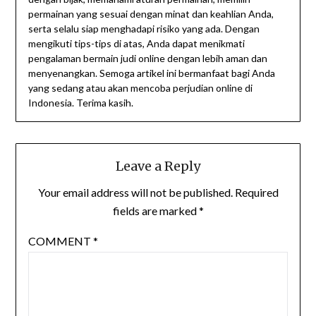
permainan yang sesuai dengan minat dan keahlian Anda,
serta selalu siap menghadapi risiko yang ada. Dengan
mengikuti tips-tips di atas, Anda dapat menikmati
pengalaman bermain judi online dengan lebih aman dan
menyenangkan. Semoga artikel ini bermanfaat bagi Anda
yang sedang atau akan mencoba perjudian online di
Indonesia. Terima kasih.
Leave a Reply
Your email address will not be published.
Required
fields are marked
*
COMMENT
*