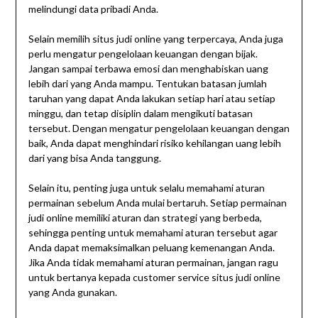
melindungi data pribadi Anda.
Selain memilih situs judi online yang terpercaya, Anda juga
perlu mengatur pengelolaan keuangan dengan bijak.
Jangan sampai terbawa emosi dan menghabiskan uang
lebih dari yang Anda mampu. Tentukan batasan jumlah
taruhan yang dapat Anda lakukan setiap hari atau setiap
minggu, dan tetap disiplin dalam mengikuti batasan
tersebut. Dengan mengatur pengelolaan keuangan dengan
baik, Anda dapat menghindari risiko kehilangan uang lebih
dari yang bisa Anda tanggung.
Selain itu, penting juga untuk selalu memahami aturan
permainan sebelum Anda mulai bertaruh. Setiap permainan
judi online memiliki aturan dan strategi yang berbeda,
sehingga penting untuk memahami aturan tersebut agar
Anda dapat memaksimalkan peluang kemenangan Anda.
Jika Anda tidak memahami aturan permainan, jangan ragu
untuk bertanya kepada customer service situs judi online
yang Anda gunakan.