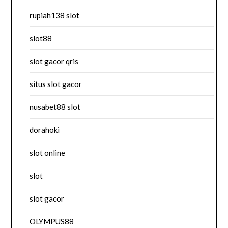
⁠rupiah138 slot
slot88
slot gacor qris
situs slot gacor
nusabet88 slot
dorahoki
slot online
slot
slot gacor
OLYMPUS88