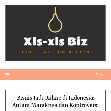
Skip
to
content
Menu
Bisnis Judi Online di Indonesia:
Antara Maraknya dan Kontroversi